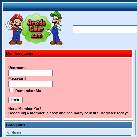
Members Login
Username
Password
Remember Me
Not a Member Yet?
Becoming a member is easy and has many benefits!
Register Today
!
Categories
Home