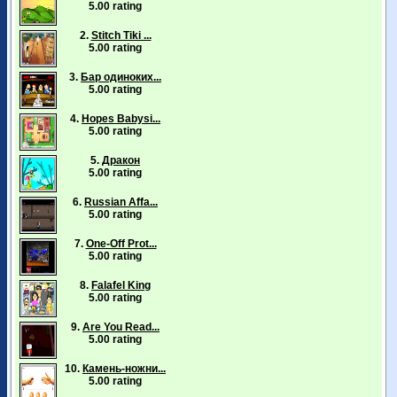
5.00 rating
2.
Stitch Tiki ...
5.00 rating
3.
Бар одиноких...
5.00 rating
4.
Hopes Babysi...
5.00 rating
5.
Дракон
5.00 rating
6.
Russian Affa...
5.00 rating
7.
One-Off Prot...
5.00 rating
8.
Falafel King
5.00 rating
9.
Are You Read...
5.00 rating
10.
Камень-ножни...
5.00 rating