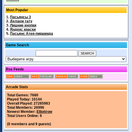
Most Popular
1.
Пасьянсы 3
2.
Делаем тату
3.
Лишние кнопки
4.
Яндекс краски
5.
Пасьянс Атея-пирамида
Game Search
Rss Feeds
Arcade Stats
Total Games: 7680
Played Today: 10144
Overall Played: 27285983
Total Members: 26996
Newest Member:
Elliottrow
Total Users Online: 9
(0 members and 9 guests)