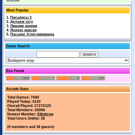
Most Popular
1.
Пасьянсы 3
2.
Делаем тату
3.
Лишние кнопки
4.
Яндекс краски
5.
Пасьянс Атея-пирамида
Game Search
Rss Feeds
Arcade Stats
Total Games: 7680
Played Today: 4320
Overall Played: 27270325
Total Members: 26996
Newest Member:
Elliottrow
Total Users Online: 38
(0 members and 38 guests)