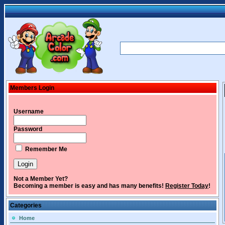
Members Login
Username
Password
Remember Me
Not a Member Yet?
Becoming a member is easy and has many benefits!
Register Today
!
Categories
Home