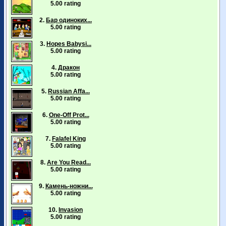
5.00 rating
2.
Бар одиноких...
5.00 rating
3.
Hopes Babysi...
5.00 rating
4.
Дракон
5.00 rating
5.
Russian Affa...
5.00 rating
6.
One-Off Prot...
5.00 rating
7.
Falafel King
5.00 rating
8.
Are You Read...
5.00 rating
9.
Камень-ножни...
5.00 rating
10.
Invasion
5.00 rating