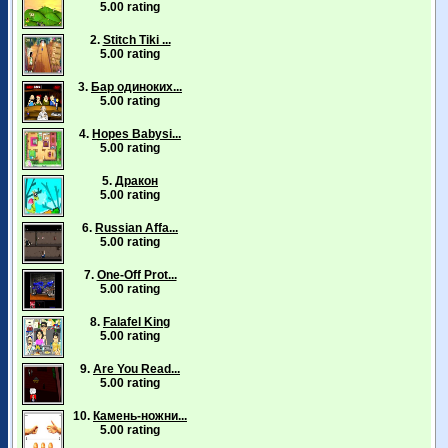
5.00 rating
2.
Stitch Tiki ...
5.00 rating
3.
Бар одиноких...
5.00 rating
4.
Hopes Babysi...
5.00 rating
5.
Дракон
5.00 rating
6.
Russian Affa...
5.00 rating
7.
One-Off Prot...
5.00 rating
8.
Falafel King
5.00 rating
9.
Are You Read...
5.00 rating
10.
Камень-ножни...
5.00 rating