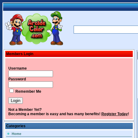
Members Login
Username
Password
Remember Me
Not a Member Yet?
Becoming a member is easy and has many benefits!
Register Today
!
Categories
Home