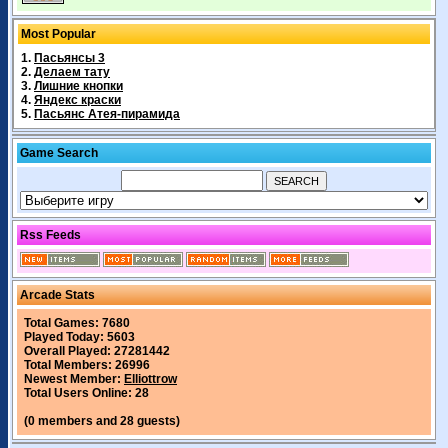
Most Popular
1.
Пасьянсы 3
2.
Делаем тату
3.
Лишние кнопки
4.
Яндекс краски
5.
Пасьянс Атея-пирамида
Game Search
Rss Feeds
Arcade Stats
Total Games: 7680
Played Today: 5603
Overall Played: 27281442
Total Members: 26996
Newest Member:
Elliottrow
Total Users Online: 28
(0 members and 28 guests)