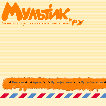
Новости
Архив
Мультфильмы
МультОткрытки