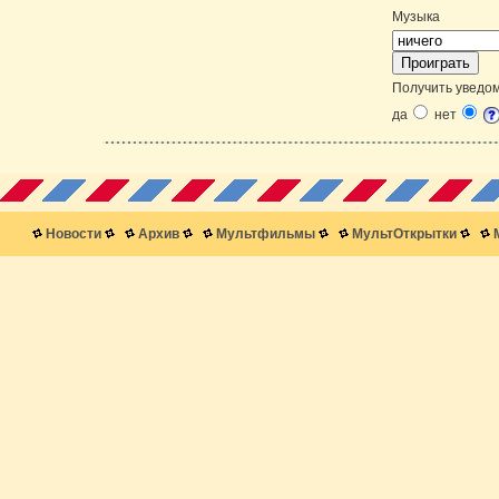
Музыка
Получить уведом
да
нет
Новости
Архив
Мультфильмы
МультОткрытки