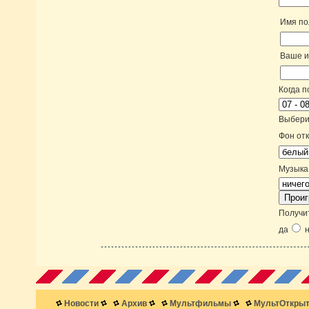
Имя по
Ваше 
Когда п
Выберит
Фон от
Музыка
Получи
да
н
Новости
Архив
Мультфильмы
МультОткрыт