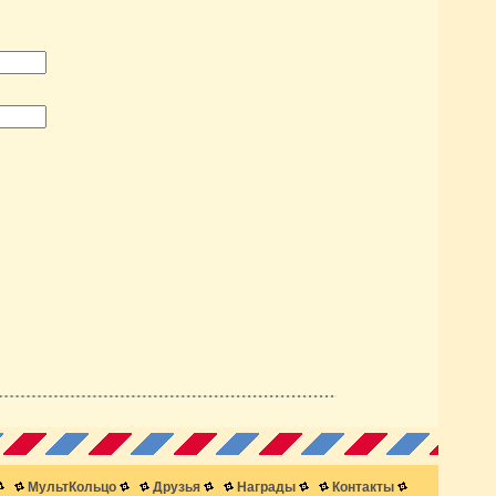
МультКольцо
Друзья
Награды
Контакты