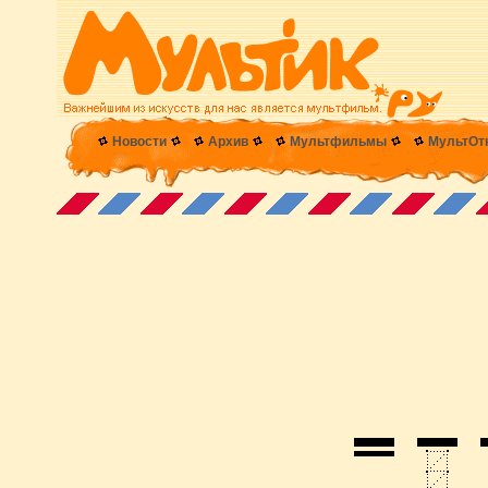
Новости
Архив
Мультфильмы
МультОт