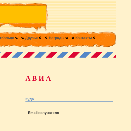
тКольцо
Друзья
Награды
Контакты
А В И А
Куда
Email получателя