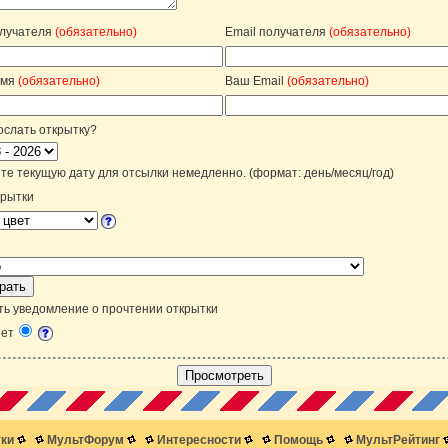
лучателя
(обязательно)
Email получателя
(обязательно)
имя
(обязательно)
Ваш Email
(обязательно)
ослать открытку?
е текущую дату для отсылки немедленно. (формат: день/месяц/год)
крытки
ть уведомление о прочтении открытки
ет
ки
МультФорум
Интересности
Помощь
МультРейтинг