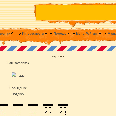
крытки
Интересности
Помощь
МультРейтинг
Муль
картинка
Ваш заголовок
Cообщение
Подпись