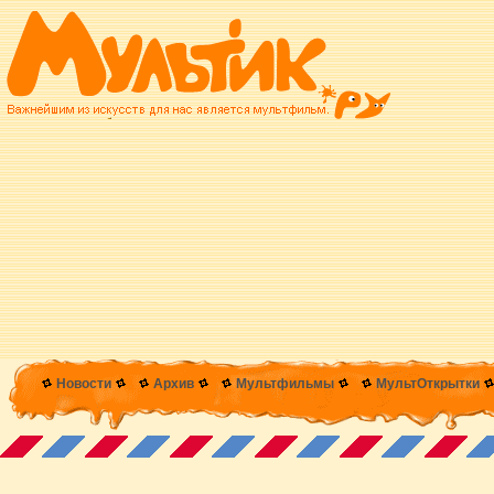
Новости
Архив
Мультфильмы
МультОткрытки