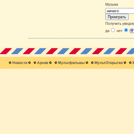
Музыка
Получить уведом
да
нет
Новости
Архив
Мультфильмы
МультОткрытки