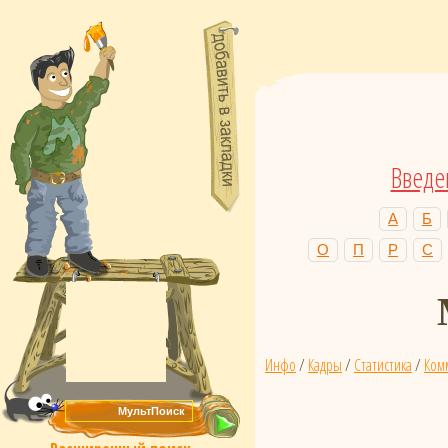
Введе
А
Б
О
П
Р
С
Инфо
/
Кадры
/
Статистика
/
Ком