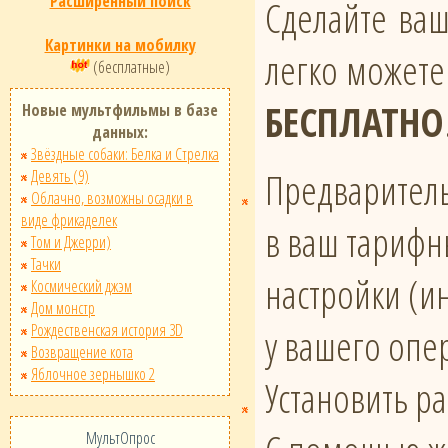
Расширенный поиск
Сделайте ва
Картинки на мобилку
легко можете
(бесплатные)
БЕСПЛАТНО
Новые мультфильмы в базе
данных:
Звёздные собаки: Белка и Стрелка
Предваритель
Девять (9)
Облачно, возможны осадки в
виде фрикаделек
в ваш тарифн
Том и Джерри)
Тачки
настройки (и
Космический джэм
Дом монстр
Рождественская история 3D
у вашего опе
Возвращение кота
Яблочное зернышко 2
Установить р
МультОпрос