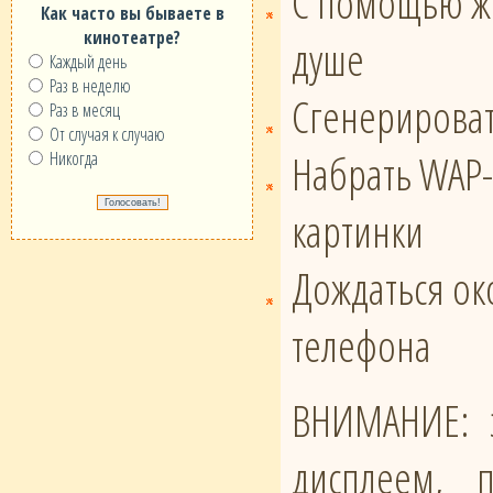
С помощью же
Как часто вы бываете в
кинотеатре?
душе
Каждый день
Раз в неделю
Сгенерироват
Раз в месяц
От случая к случаю
Набрать WAP-
Никогда
картинки
Дождаться око
телефона
ВНИМАНИЕ: э
дисплеем, 