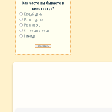
Как часто вы бываете в
кинотеатре?
Каждый день
Раз в неделю
Раз в месяц
От случая к случаю
Никогда