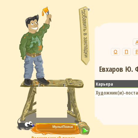
О
П
Евхаров Ю. 
Карьера
Художник(и)-поста