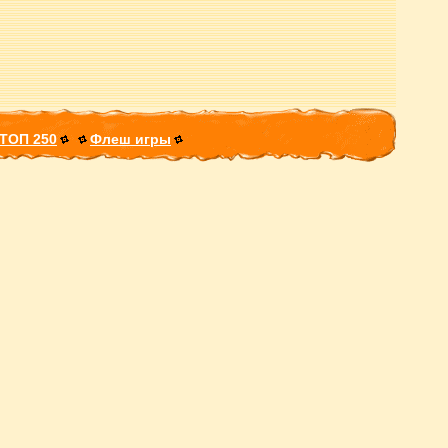
ТОП 250
Флеш игры