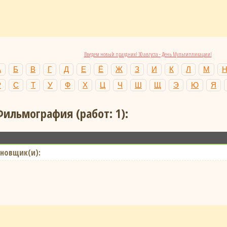
Введем новый праздник! 30 августа - День Мультипликации!
А
Б
В
Г
Д
Е
Ё
Ж
З
И
К
Л
М
Р
С
Т
У
Ф
Х
Ц
Ч
Ш
Щ
Э
Ю
Я
Фильмография (работ: 1):
новщик(и):