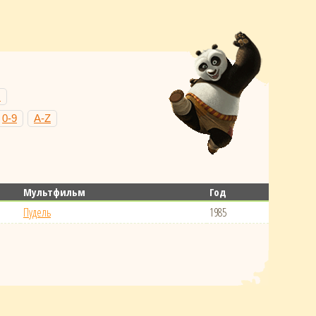
Н
0-9
A-Z
Мультфильм
Год
Пудель
1985