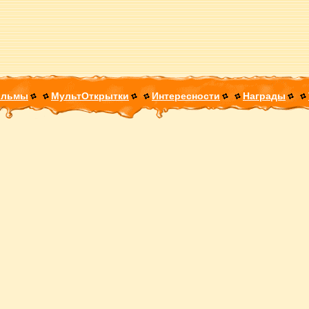
ильмы
МультОткрытки
Интересности
Награды