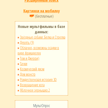
Расширенный поиск
Картинки на мобилку
(бесплатные)
Новые мультфильмы в базе
данных:
Звёздные собаки: Белка и Стрелка
Девять (9)
Облачно, возможны осадки в
виде фрикаделек
Том и Джерри)
Тачки
Космический джэм
Дом монстр
Рождественская история 3D
Возвращение кота
Яблочное зернышко 2
МультОпрос