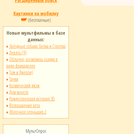
Расширенный поиск
Картинки на мобилку
(бесплатные)
Новые мультфильмы в базе
данных:
Звёздные собаки: Белка и Стрелка
Девять (9)
Облачно, возможны осадки в
виде фрикаделек
Том и Джерри)
Тачки
Космический джэм
Дом монстр
Рождественская история 3D
Возвращение кота
Яблочное зернышко 2
МультОпрос