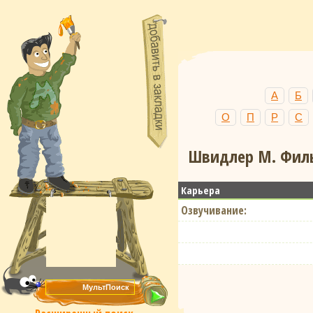
А
Б
О
П
Р
С
Швидлер М. Филь
Карьера
Озвучивание: