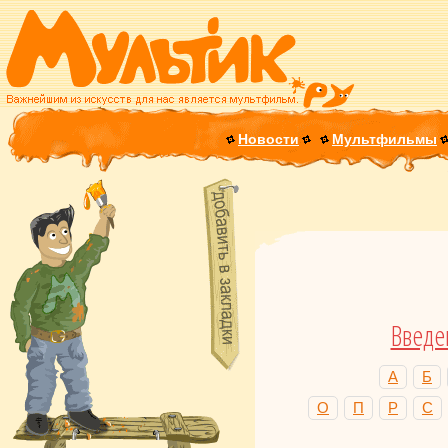
Новости
Мультфильмы
Введе
А
Б
О
П
Р
С