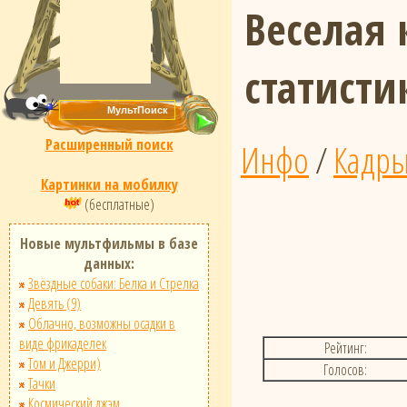
Веселая 
статист
Расширенный поиск
Инфо
/
Кадр
Картинки на мобилку
(бесплатные)
Новые мультфильмы в базе
данных:
Звёздные собаки: Белка и Стрелка
Девять (9)
Облачно, возможны осадки в
виде фрикаделек
Рейтинг:
Том и Джерри)
Голосов:
Тачки
Космический джэм