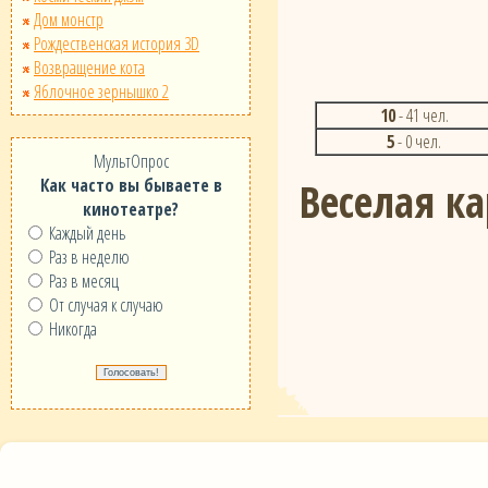
Дом монстр
Рождественская история 3D
Возвращение кота
Яблочное зернышко 2
10
- 41 чел.
5
- 0 чел.
МультОпрос
Веселая ка
Как часто вы бываете в
кинотеатре?
Каждый день
Раз в неделю
Раз в месяц
От случая к случаю
Никогда