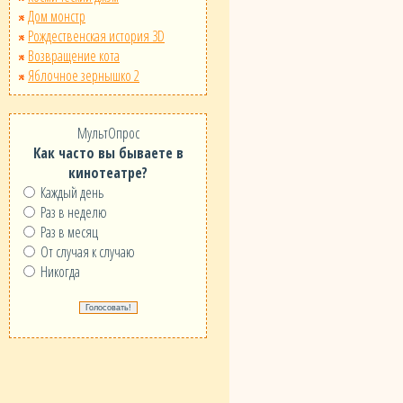
Дом монстр
Рождественская история 3D
Возвращение кота
Яблочное зернышко 2
МультОпрос
Как часто вы бываете в
кинотеатре?
Каждый день
Раз в неделю
Раз в месяц
От случая к случаю
Никогда