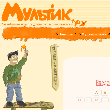
Новости
Мультфильмы
Введе
А
Б
О
П
Р
С