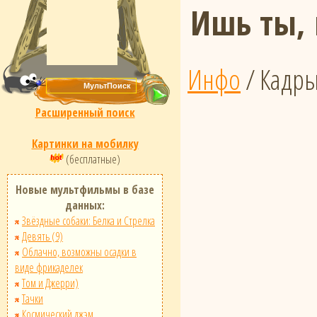
Ишь ты,
Инфо
/ Кадр
Расширенный поиск
Картинки на мобилку
(бесплатные)
Новые мультфильмы в базе
данных:
Звёздные собаки: Белка и Стрелка
Девять (9)
Облачно, возможны осадки в
виде фрикаделек
Том и Джерри)
Тачки
Космический джэм