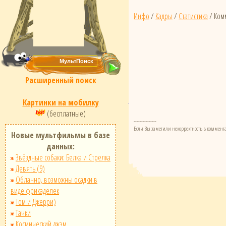
Инфо
/
Кадры
/
Статистика
/ Ком
Расширенный поиск
Картинки на мобилку
(бесплатные)
---------------
Если Вы заметили некорректность в коммента
Новые мультфильмы в базе
данных:
Звёздные собаки: Белка и Стрелка
Девять (9)
Облачно, возможны осадки в
виде фрикаделек
Том и Джерри)
Тачки
Космический джэм