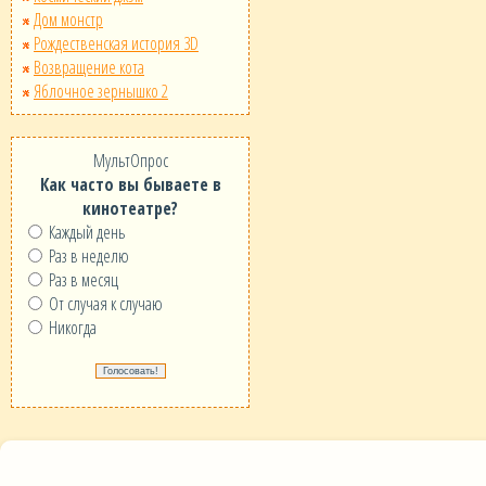
Дом монстр
Рождественская история 3D
Возвращение кота
Яблочное зернышко 2
МультОпрос
Как часто вы бываете в
кинотеатре?
Каждый день
Раз в неделю
Раз в месяц
От случая к случаю
Никогда