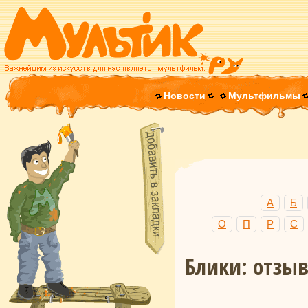
Новости
Мультфильмы
А
Б
О
П
Р
С
Блики: отзы