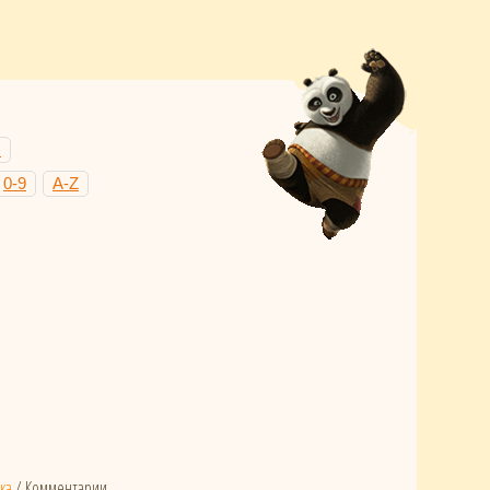
Н
0-9
A-Z
ка
/ Комментарии