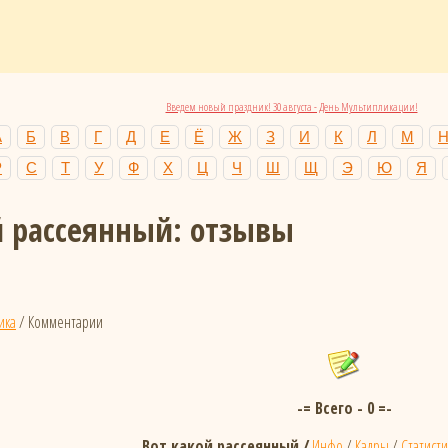
Введем новый праздник! 30 августа - День Мультипликации!
А
Б
В
Г
Д
Е
Ё
Ж
З
И
К
Л
М
Р
С
Т
У
Ф
Х
Ц
Ч
Ш
Щ
Э
Ю
Я
й рассеянный: отзывы
ика
/ Комментарии
-= Всего - 0 =-
Вот какой рассеянный /
Инфо
/
Кадры
/
Статисти