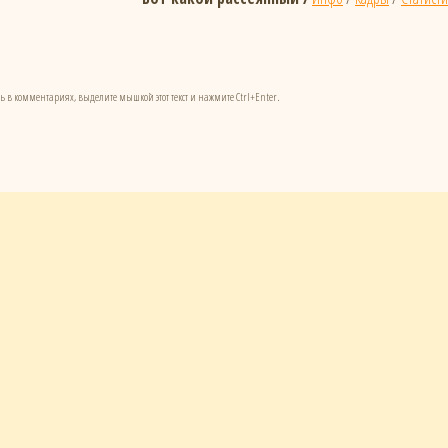
ь в комментариях, выделите мышкой этот текст и нажмите Ctrl+Enter.