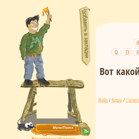
О
П
Вот како
Инфо
/
Кадры
/
Статист