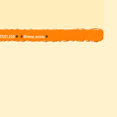
ТОП 250
Флеш игры