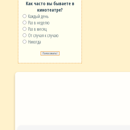
Как часто вы бываете в
кинотеатре?
Каждый день
Раз в неделю
Раз в месяц
От случая к случаю
Никогда