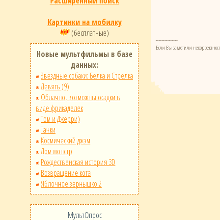
Расширенный поиск
Картинки на мобилку
(бесплатные)
---------------
Если Вы заметили некорректност
Новые мультфильмы в базе
данных:
Звёздные собаки: Белка и Стрелка
Девять (9)
Облачно, возможны осадки в
виде фрикаделек
Том и Джерри)
Тачки
Космический джэм
Дом монстр
Рождественская история 3D
Возвращение кота
Яблочное зернышко 2
МультОпрос