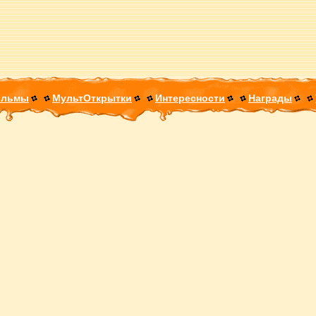
ильмы
МультОткрытки
Интересности
Награды