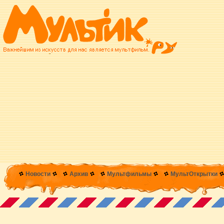
Новости
Архив
Мультфильмы
МультОткрытки