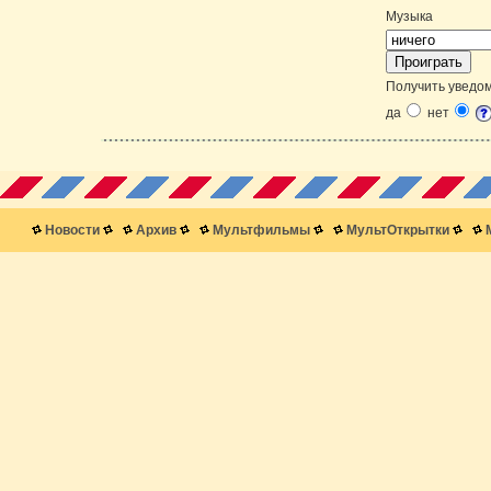
Музыка
Получить уведом
да
нет
Новости
Архив
Мультфильмы
МультОткрытки