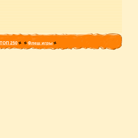
ТОП 250
Флеш игры