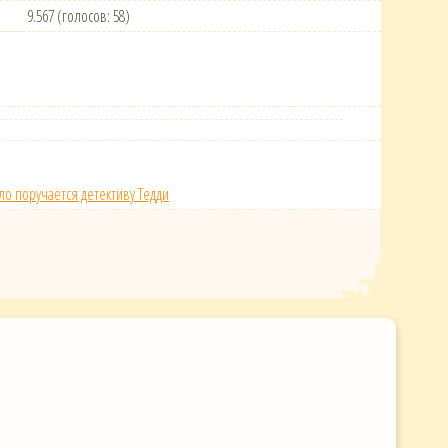
9.567 (голосов: 58)
ло поручается детективу Тедди