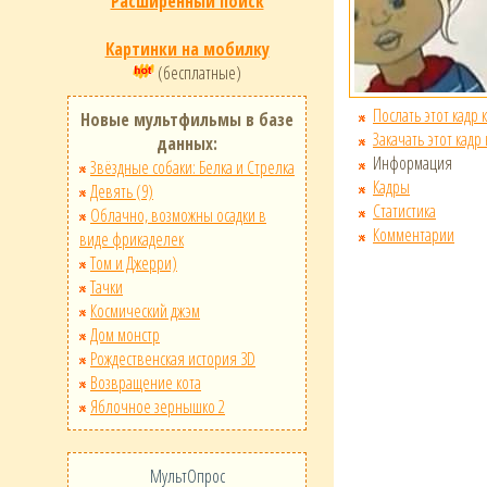
Расширенный поиск
Картинки на мобилку
(бесплатные)
Послать этот кадр 
Новые мультфильмы в базе
Закачать этот кадр
данных:
Информация
Звёздные собаки: Белка и Стрелка
Кадры
Девять (9)
Статистика
Облачно, возможны осадки в
Комментарии
виде фрикаделек
Том и Джерри)
Тачки
Космический джэм
Дом монстр
Рождественская история 3D
Возвращение кота
Яблочное зернышко 2
МультОпрос