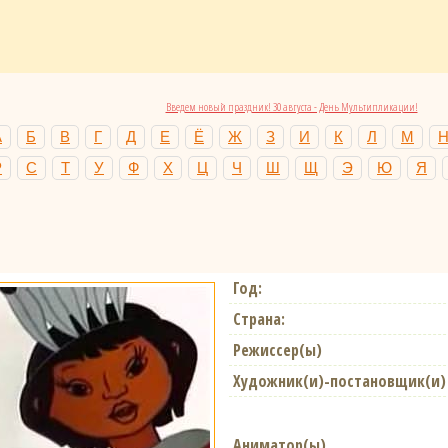
Введем новый праздник! 30 августа - День Мультипликации!
А
Б
В
Г
Д
Е
Ё
Ж
З
И
К
Л
М
Р
С
Т
У
Ф
Х
Ц
Ч
Ш
Щ
Э
Ю
Я
Год:
Страна:
Режиссер(ы)
Художник(и)-постановщик(и)
Аниматор(ы)