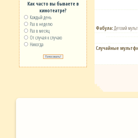
Как часто вы бываете в
кинотеатре?
Каждый день
Раз в неделю
Фабула:
Детский мульт
Раз в месяц
От случая к случаю
Никогда
Случайные мультф