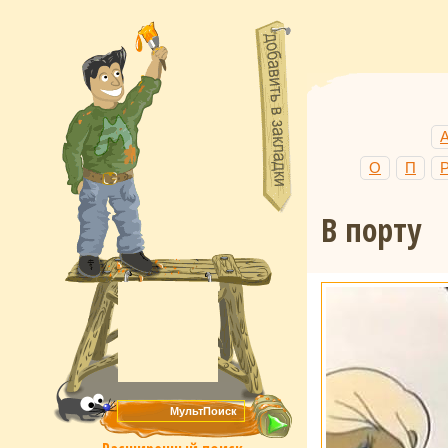
О
П
В порту