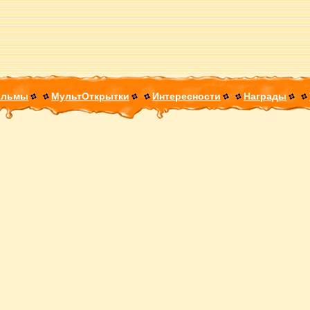
ильмы
МультОткрытки
Интересности
Награды