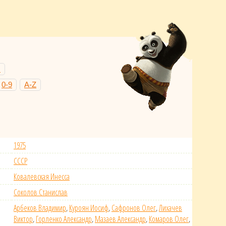
Н
0-9
A-Z
1975
СССР
Ковалевская Инесса
Соколов Станислав
Арбеков Владимир
,
Куроян Иосиф
,
Сафронов Олег
,
Лихачев
Виктор
,
Горленко Александр
,
Мазаев Александр
,
Комаров Олег
,