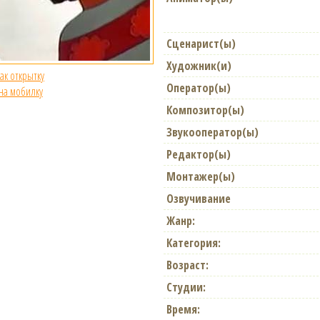
Сценарист(ы)
Художник(и)
как открытку
Оператор(ы)
 на мобилку
Композитор(ы)
Звукооператор(ы)
Редактор(ы)
Монтажер(ы)
Озвучивание
Жанр:
Категория:
Возраст:
Студии:
Время: