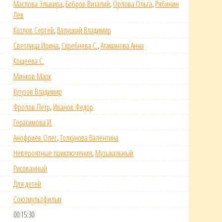
Маслова Эльвира
,
Бобров Виталий
,
Орлова Ольга
,
Рябинин
Лев
Козлов Сергей
,
Валуцкий Владимир
Светлица Ирина
,
Скребнева С.
,
Атаманова Анна
Кощеева С.
Минков Марк
Кутузов Владимир
Фролов Петр
,
Иванов Федор
Герасимова И.
Анофриев Олег
,
Толкунова Валентина
Невероятные приключения
,
Музыкальный
Рисованный
Для детей
Союзмультфильм
00:15:30