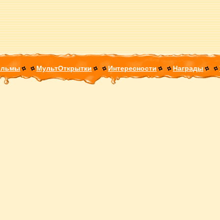
ильмы
МультОткрытки
Интересности
Награды