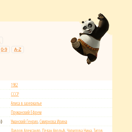
Н
0-9
A-Z
1982
СССР
Алиса в зазеркалье
Пружанский Ефрем
)
Уманский Генрих
,
Смирнова Ирина
Лавров Александр
,
Педан Адольф
,
Чурилова Нина
,
Титов