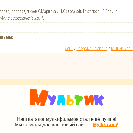
эролла, перевод стихов С.Маршака и Н.Орловской. Текст песен В.Левина.
 Алиса в зазеркалье (серия 1))
ильмы:
Лень
/
Впервые на арене
/
Мышки-малы
Наш каталог мультфильмов стал ещё лучше!
Мы создали для вас новый сайт —
Myltik.com
!