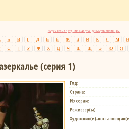
Введем новый праздник! 30 августа - День Мультипликации!
А
Б
В
Г
Д
Е
Ё
Ж
З
И
К
Л
М
Р
С
Т
У
Ф
Х
Ц
Ч
Ш
Щ
Э
Ю
Я
азеркалье (серия 1)
Год:
Страна:
Из серии:
Режиссер(ы)
Художник(и)-постановщик(и