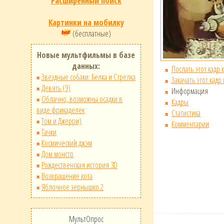
Расширенный поиск
Картинки на мобилку
(бесплатные)
Новые мультфильмы в базе
данных:
Послать этот кадр 
Звёздные собаки: Белка и Стрелка
Закачать этот кадр
Девять (9)
Информация
Облачно, возможны осадки в
Кадры
виде фрикаделек
Статистика
Том и Джерри)
Комментарии
Тачки
Космический джэм
Дом монстр
Рождественская история 3D
Возвращение кота
Яблочное зернышко 2
МультОпрос