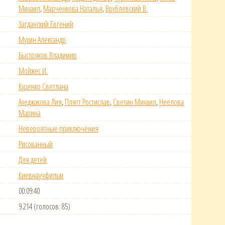
Михаил
,
Марченкова Наталья
,
Врублевский В.
Загданский Евгений
Мухин Александр
Быстряков Владимир
Мойжес И.
Куценко Светлана
Ахеджакова Лия
,
Плятт Ростислав
,
Светин Михаил
,
Неёлова
Марина
Невероятные приключения
Рисованный
Для детей
Киевнаучфильм
00:09:40
9.214 (голосов: 85)