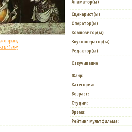
Аниматор(ы)
Сценарист(ы)
Оператор(ы)
Композитор(ы)
как открытку
Звукооператор(ы)
 на мобилку
Редактор(ы)
Озвучивание
Жанр:
Категория:
Возраст:
Студии:
Время:
Рейтинг мультфильма: