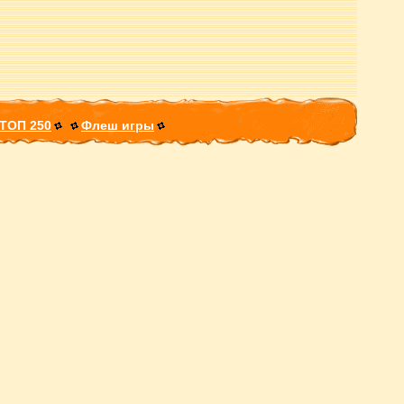
ТОП 250
Флеш игры