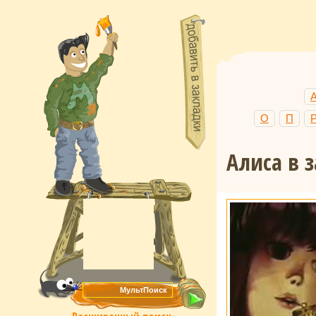
О
П
Алиса в з