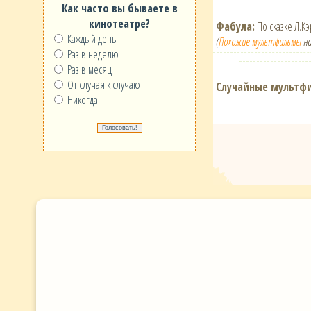
Как часто вы бываете в
кинотеатре?
Фабула:
По сказке Л.К
Каждый день
(
Похожие мультфильмы
на
Раз в неделю
Раз в месяц
От случая к случаю
Случайные мультф
Никогда