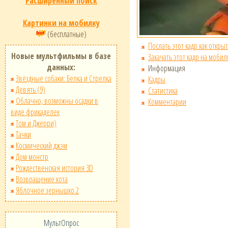
Расширенный поиск
Картинки на мобилку
(бесплатные)
Послать этот кадр как открыт
Новые мультфильмы в базе
Закачать этот кадр на мобил
данных:
Информация
Звёздные собаки: Белка и Стрелка
Кадры
Девять (9)
Статистика
Облачно, возможны осадки в
Комментарии
виде фрикаделек
Том и Джерри)
Тачки
Космический джэм
Дом монстр
Рождественская история 3D
Возвращение кота
Яблочное зернышко 2
МультОпрос