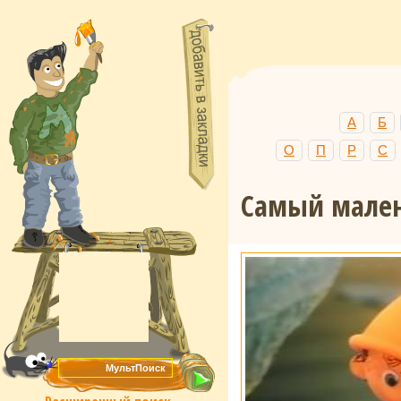
А
Б
О
П
Р
С
Самый мален