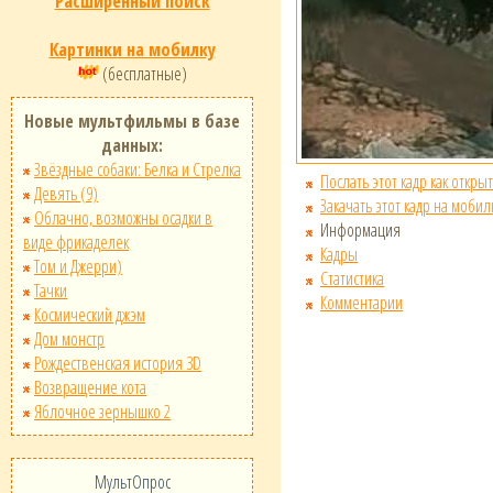
Расширенный поиск
Картинки на мобилку
(бесплатные)
Новые мультфильмы в базе
данных:
Звёздные собаки: Белка и Стрелка
Послать этот кадр как открыт
Девять (9)
Закачать этот кадр на мобил
Облачно, возможны осадки в
Информация
виде фрикаделек
Кадры
Том и Джерри)
Статистика
Тачки
Комментарии
Космический джэм
Дом монстр
Рождественская история 3D
Возвращение кота
Яблочное зернышко 2
МультОпрос