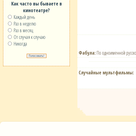
Как часто вы бываете в
кинотеатре?
Каждый день
Раз в неделю
Раз в месяц
От случая к случаю
Никогда
Фабула:
По одноименной русско
Случайные мультфильмы: