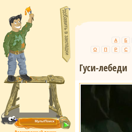
А
Б
О
П
Р
С
Гуси-лебеди