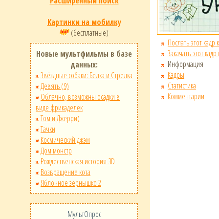
Расширенный поиск
Картинки на мобилку
(бесплатные)
Послать этот кадр 
Закачать этот кадр
Новые мультфильмы в базе
Информация
данных:
Кадры
Звёздные собаки: Белка и Стрелка
Статистика
Девять (9)
Комментарии
Облачно, возможны осадки в
виде фрикаделек
Том и Джерри)
Тачки
Космический джэм
Дом монстр
Рождественская история 3D
Возвращение кота
Яблочное зернышко 2
МультОпрос