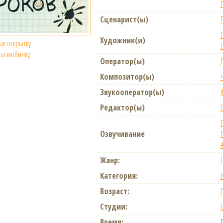
Сценарист(ы)
Художник(и)
как открытку
 на мобилку
Оператор(ы)
Композитор(ы)
Звукооператор(ы)
Редактор(ы)
Озвучивание
Жанр:
Категория:
Возраст:
Студии:
Время: