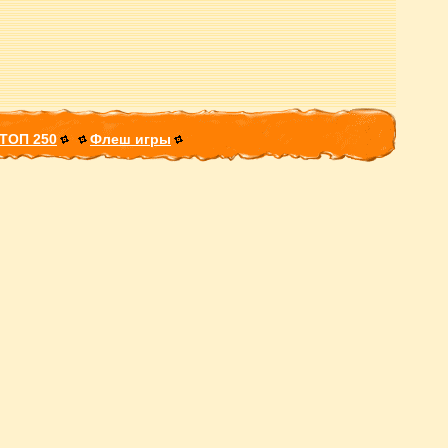
ТОП 250
Флеш игры