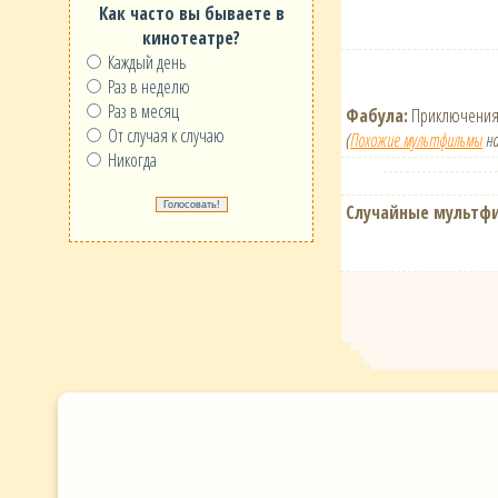
Как часто вы бываете в
кинотеатре?
Каждый день
Раз в неделю
Раз в месяц
Фабула:
Приключения ш
От случая к случаю
(
Похожие мультфильмы
на
Никогда
Случайные мультф