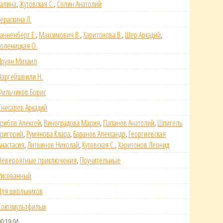
Галина
,
Жутовская С.
,
Солин Анатолий
Гераскина Л.
Танненберг Е.
,
Максимович В.
,
Харитонова В.
,
Шер Аркадий
,
Голеницкая О.
Друян Михаил
Чаргейшвили Н.
Фильчиков Борис
Снесарев Аркадий
Грибов Алексей
,
Виноградова Мария
,
Папанов Анатолий
,
Шпигель
Григорий
,
Румянова Клара
,
Баранов Александр
,
Георгиевская
Анастасия
,
Литвинов Николай
,
Кутовская С.
,
Харитонов Леонид
Невероятные приключения
,
Поучительные
Рисованный
Для школьников
Союзмультфильм
00:19:04