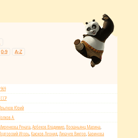
Н
0-9
A-Z
1969
СССР
Прытков Юрий
Волков А.
Миренкова Рената
,
Арбеков Владимир
,
Восканьянц Марина
,
Подгорский Игорь
,
Каюков Леонид
,
Лихачев Виктор
,
Баринова