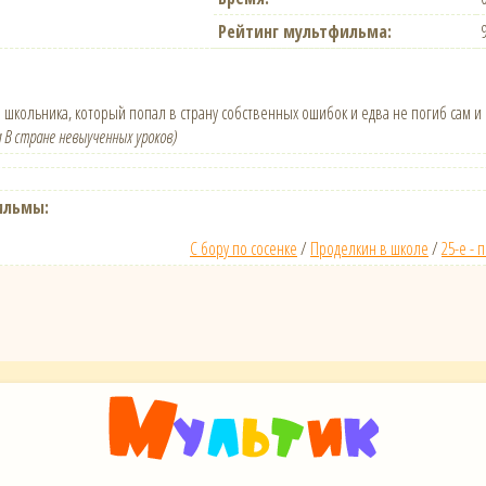
Рейтинг мультфильма:
кольника, который попал в страну собственных ошибок и едва не погиб сам и 
 В стране невыученных уроков)
ильмы:
С бору по сосенке
/
Проделкин в школе
/
25-е -