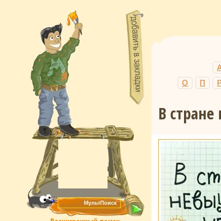
О
П
В стране