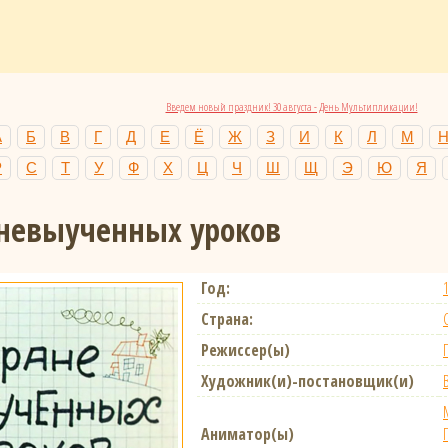
Введем новый праздник! 30 августа - День Мультипликации!
А
Б
В
Г
Д
Е
Ё
Ж
З
И
К
Л
М
Р
С
Т
У
Ф
Х
Ц
Ч
Ш
Щ
Э
Ю
Я
 невыученных уроков
Год:
Страна:
Режиссер(ы)
Художник(и)-постановщик(и)
Аниматор(ы)