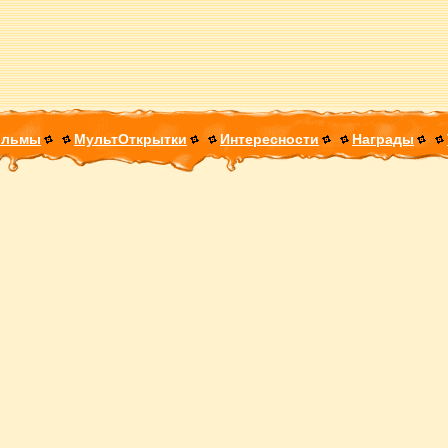
ильмы
МультОткрытки
Интересности
Награды