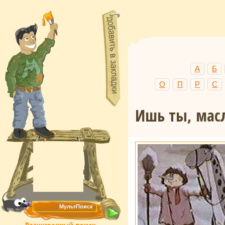
А
Б
О
П
Р
С
Ишь ты, мас