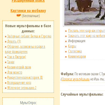
Расширенный поиск
Картинки на мобилку
(бесплатные)
Новые мультфильмы в базе
Послать этот кадр как открыт
данных:
Закачать этот кадр на мобил
Звёздные собаки: Белка и Стрелка
Информация
Девять (9)
Кадры
Облачно, возможны осадки в
Статистика
виде фрикаделек
Комментарии
Том и Джерри)
Тачки
Космический джэм
Дом монстр
Фабула:
По мотивам сказки С.Ту
Рождественская история 3D
(
Похожие мультфильмы
на Ишь ты, 
Возвращение кота
Яблочное зернышко 2
Случайные мультфильмы:
МультОпрос