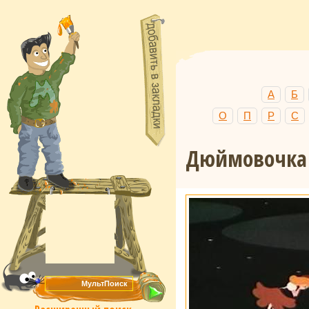
А
Б
О
П
Р
С
Дюймовочка