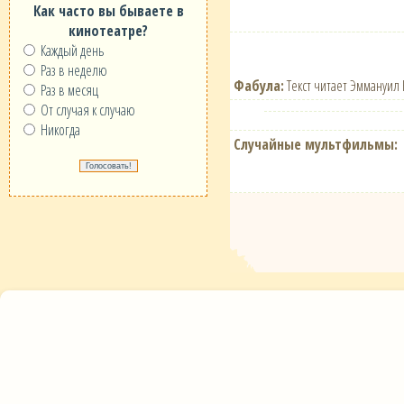
Как часто вы бываете в
кинотеатре?
Каждый день
Раз в неделю
Фабула:
Текст читает Эммануил К
Раз в месяц
От случая к случаю
Никогда
Случайные мультфильмы: