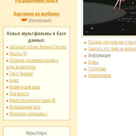
Расширенный поиск
Картинки на мобилку
(бесплатные)
Новые мультфильмы в базе
данных:
Послать этот кадр как открыт
Звёздные собаки: Белка и Стрелка
Закачать этот кадр на мобил
Девять (9)
Информация
Облачно, возможны осадки в
Кадры
виде фрикаделек
Статистика
Том и Джерри)
Комментарии
Тачки
Космический джэм
Дом монстр
Рождественская история 3D
Возвращение кота
Яблочное зернышко 2
МультОпрос