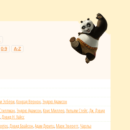
Н
0-9
A-Z
и Эсбёри
,
Конрад Вернон
,
Эндрю Адамсон
Стиллман
,
Эндрю Адамсон
,
Крис Миллер
,
Уильям Стейг
,
Дж. Дэвид
,
Дэвид Н. Уайсс
ogios
,
Дэвид Брайсон
,
Адам Дуритц
,
Марк Эверетт
,
Чарльз