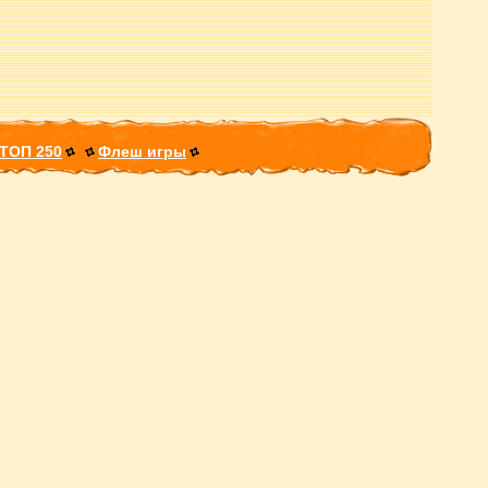
ТОП 250
Флеш игры