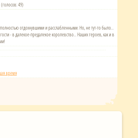
7 (голосов: 49)
полностью отдохнувшими и расслабленными. Но, не тут-то было...
ти - в далекое-предалекое королевство... Наших героев, как и в
ми!
шая время