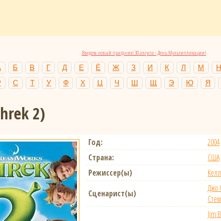
Введем новый праздник! 30 августа - День Мультипликации!
А
Б
В
Г
Д
Е
Ё
Ж
З
И
К
Л
М
Р
С
Т
У
Ф
Х
Ц
Ч
Ш
Щ
Э
Ю
Я
Shrek 2)
Год:
2004
Страна:
США
Режиссер(ы)
Келл
Джо 
Сценарист(ы)
Стем
Jim B