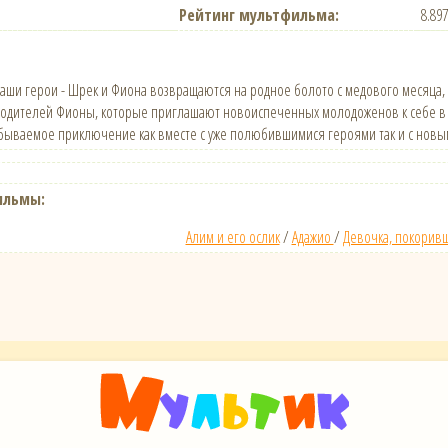
Рейтинг мультфильма:
8.89
наши герои - Шрек и Фиона возвращаются на родное болото с медового месяца, 
родителей Фионы, которые приглашают новоиспеченных молодоженов к себе в гос
абываемое приключение как вместе с уже полюбившимися героями так и с новы
ильмы:
Алим и его ослик
/
Адажио
/
Девочка, покорив