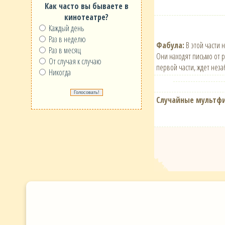
Как часто вы бываете в
кинотеатре?
Каждый день
Раз в неделю
Фабула:
В этой части 
Раз в месяц
Они находят письмо от 
От случая к случаю
первой части, ждет нез
Никогда
Случайные мультф