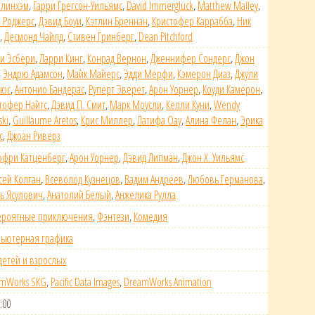
ллинхэм
,
Гарри Грегсон-Уильямс
,
David Immerglück
,
Matthew Malley
,
 Роджерс
,
Дэвид Боуи
,
Кэтлин Бреннан
,
Кристофер Каррабба
,
Ник
,
Десмонд Чайлд
,
Стивен Гринберг
,
Dean Pitchford
и Эсбёри
,
Ларри Кинг
,
Конрад Вернон
,
Дженнифер Сoндерс
,
Джон
,
Эндрю Адамсон
,
Майк Майерс
,
Эдди Мёрфи
,
Кэмерон Диаз
,
Джули
рюс
,
Антонио Бандерас
,
Руперт Эверет
,
Арон Уорнер
,
Коуди Камерон
,
тофер Найтс
,
Дэвид П. Смит
,
Марк Моусли
,
Келли Куни
,
Wendy
ski
,
Guillaume Aretos
,
Крис Миллер
,
Латифа Оау
,
Алина Фелан
,
Эрика
с
,
Джоан Риверз
фри Катценберг
,
Арон Уорнер
,
Дэвид Липман
,
Джон Х. Уильямс
сей Колган
,
Всеволод Кузнецов
,
Вадим Андреев
,
Любовь Германова
,
ь Ясулович
,
Анатолий Белый
,
Анжелика Рулла
ероятные приключения
,
Фэнтези
,
Комедия
ьютерная графика
детей и взрослых
mWorks SKG
,
Pacific Data Images
,
DreamWorks Animation
:00