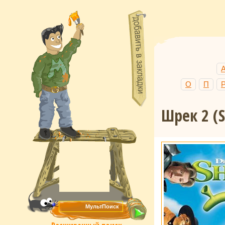
О
П
Шрек 2
(