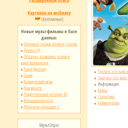
Расширенный поиск
Картинки на мобилку
(бесплатные)
Новые мультфильмы в базе
данных:
Звёздные собаки: Белка и Стрелка
Девять (9)
Облачно, возможны осадки в
виде фрикаделек
Том и Джерри)
Послать этот кадр 
Тачки
Закачать этот кадр
Космический джэм
Информация
Дом монстр
Кадры
Рождественская история 3D
Статистика
Возвращение кота
Комментарии
Яблочное зернышко 2
МультОпрос