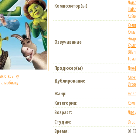
Джи
Композитор(ы)
Найл
Кейв
Келл
Клиз
Энд
Озвучивание
Крис
Bilan
Тома
Продюсер(ы)
Джеф
как открытку
Алек
Дублирование
 на мобилку
Игор
Жанр:
Нев
Категория:
Комп
Возраст:
Для 
Студии:
Drea
Время:
01:33