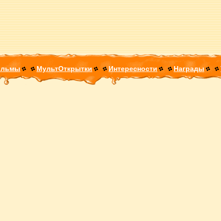
ильмы
МультОткрытки
Интересности
Награды