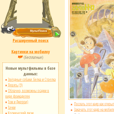
Расширенный поиск
Картинки на мобилку
(бесплатные)
Новые мультфильмы в базе
данных:
Звёздные собаки: Белка и Стрелка
Девять (9)
Облачно, возможны осадки в
виде фрикаделек
Том и Джерри)
Послать этот кадр как открыт
Тачки
Закачать этот кадр на мобил
Космический джэм