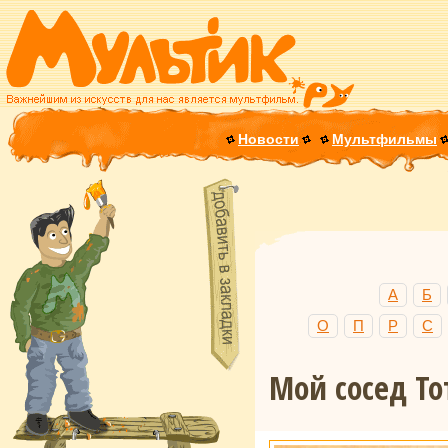
Новости
Мультфильмы
А
Б
О
П
Р
С
Мой сосед Т