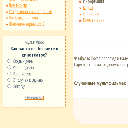
Информация
Дом монстр
Кадры
Рождественская история 3D
Статистика
Возвращение кота
Комментарии
Яблочное зернышко 2
МультОпрос
Как часто вы бываете в
кинотеатре?
Фабула:
После переезда в мален
Каждый день
Паря над своими владениями он р
Раз в неделю
Раз в месяц
От случая к случаю
Случайные мультфильмы:
Никогда