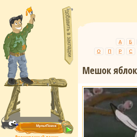
А
Б
О
П
Р
С
Мешок яблок