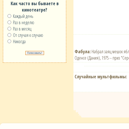
Как часто вы бываете в
кинотеатре?
Каждый день
Раз в неделю
Раз в месяц
От случая к случаю
Никогда
Фабула:
Набрал заяц мешок ябло
Оденсе (Дания), 1975 -- приз "Се
Случайные мультфильмы: