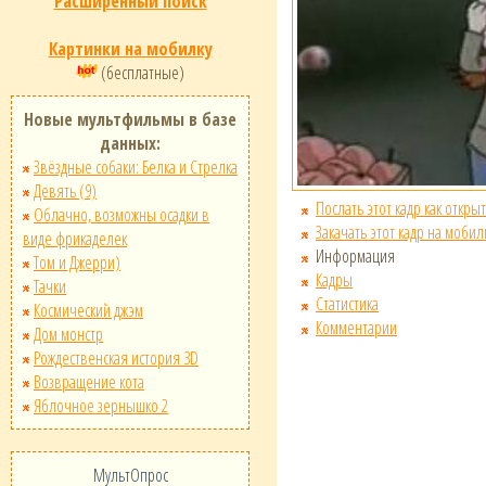
Расширенный поиск
Картинки на мобилку
(бесплатные)
Новые мультфильмы в базе
данных:
Звёздные собаки: Белка и Стрелка
Девять (9)
Послать этот кадр как открыт
Облачно, возможны осадки в
Закачать этот кадр на мобил
виде фрикаделек
Информация
Том и Джерри)
Кадры
Тачки
Статистика
Космический джэм
Комментарии
Дом монстр
Рождественская история 3D
Возвращение кота
Яблочное зернышко 2
МультОпрос