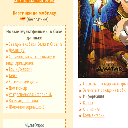
Расширенный поиск
Картинки на мобилку
(бесплатные)
Новые мультфильмы в базе
данных:
Звёздные собаки: Белка и Стрелка
Девять (9)
Облачно, возможны осадки в
виде фрикаделек
Том и Джерри)
Тачки
Космический джэм
Послать этот кадр как открыт
Дом монстр
Закачать этот кадр на мобил
Рождественская история 3D
Информация
Возвращение кота
Кадры
Яблочное зернышко 2
Статистика
Комментарии
МультОпрос