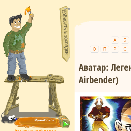
А
Б
О
П
Р
С
Аватар: Леге
Airbender)