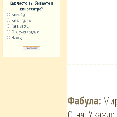
Как часто вы бываете в
кинотеатре?
Каждый день
Раз в неделю
Раз в месяц
От случая к случаю
Никогда
Фабула:
Мир 
Огня. У каждо