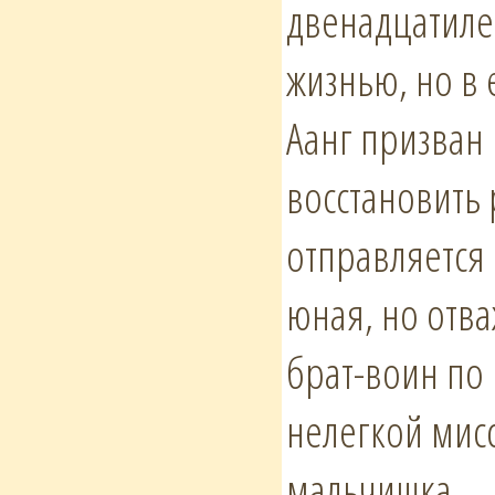
двенадцатиле
жизнью, но в
Аанг призван
восстановить
отправляется 
юная, но отв
брат-воин по 
нелегкой мисс
мальчишка.