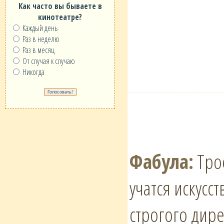
Как часто вы бываете в
кинотеатре?
Каждый день
Раз в неделю
Раз в месяц
От случая к случаю
Никогда
Фабула:
Трое
учатся искусс
строгого дире