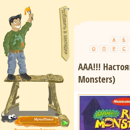
А
Б
О
П
Р
С
ААА!!! Насто
Monsters)