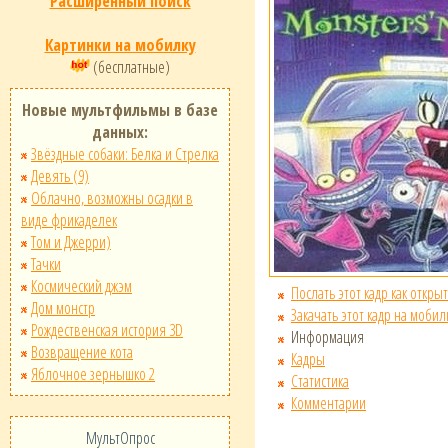
Расширенный поиск
Картинки на мобилку
(бесплатные)
Новые мультфильмы в базе
данных:
Звёздные собаки: Белка и Стрелка
Девять (9)
Облачно, возможны осадки в
виде фрикаделек
Том и Джерри)
Тачки
Космический джэм
Послать этот кадр как открыт
Дом монстр
Закачать этот кадр на мобил
Рождественская история 3D
Информация
Возвращение кота
Кадры
Яблочное зернышко 2
Статистика
Комментарии
МультОпрос