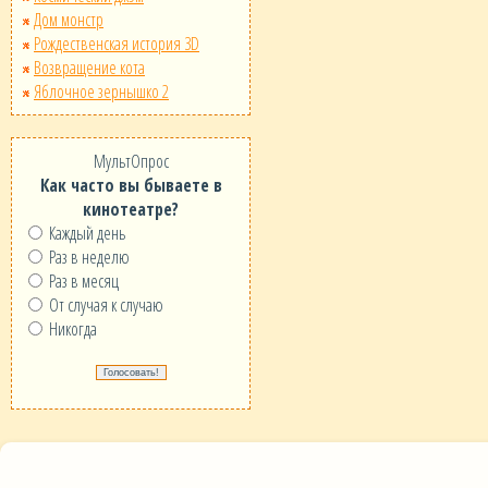
Дом монстр
Рождественская история 3D
Возвращение кота
Яблочное зернышко 2
МультОпрос
Как часто вы бываете в
кинотеатре?
Каждый день
Раз в неделю
Раз в месяц
От случая к случаю
Никогда