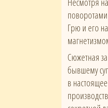
Несмотря на
поворотами
Грю и его н
магнетизмом
Сюжетная за
бывшему суп
в настоящее
производств