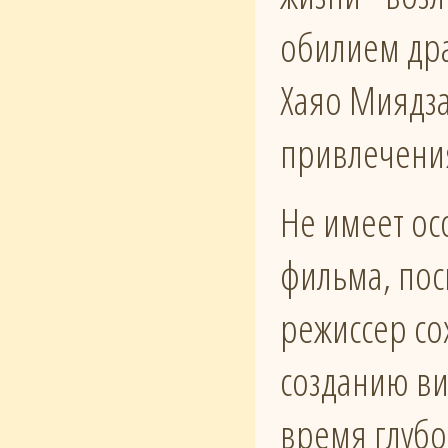
обилием др
Хаяо Миядза
привлечени
Не имеет ос
фильма, пос
режиссер со
созданию ви
время глуб