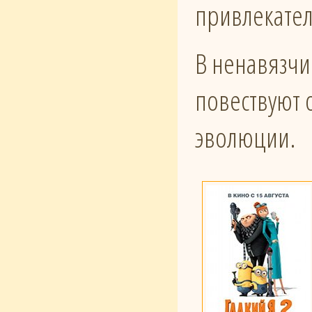
привлекател
В ненавязчи
повествуют о
эволюции.