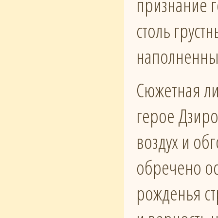
признание г
столь груст
наполненны
Сюжетная ли
герое Дзиро
воздух и об
обречено ос
рожденья ст