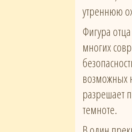
утреннюю ох
Фигура отца
многих совр
безопасност
возможных н
разрешает п
темноте.
В один прек