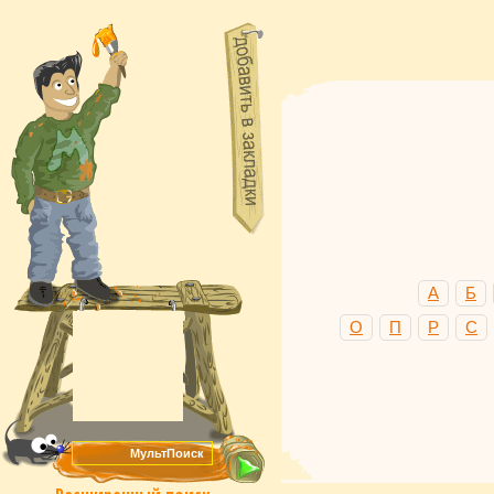
А
Б
О
П
Р
С