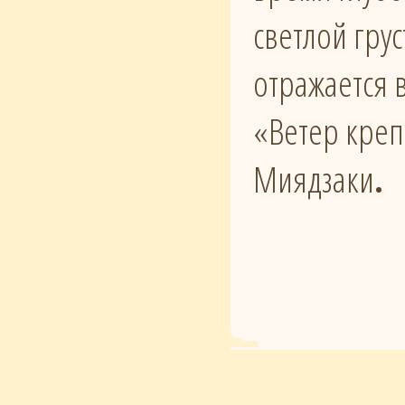
светлой гру
отражается 
«Ветер креп
Миядзаки
.