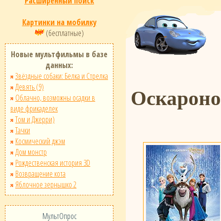
Расширенный поиск
Картинки на мобилку
(бесплатные)
Новые мультфильмы в базе
данных:
Звёздные собаки: Белка и Стрелка
Девять (9)
Оскарон
Облачно, возможны осадки в
виде фрикаделек
Том и Джерри)
Тачки
Космический джэм
Дом монстр
Рождественская история 3D
Возвращение кота
Яблочное зернышко 2
МультОпрос