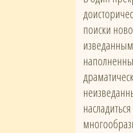
доисторичес
поиски ново
изведанным
наполненные
драматическ
неизведанн
насладиться
многообрази