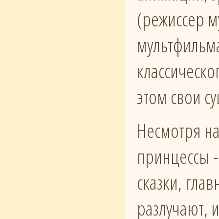
(режиссер м
мультфильма
классическо
этом свои с
Несмотря на
принцессы -
сказки, гла
разлучают, 