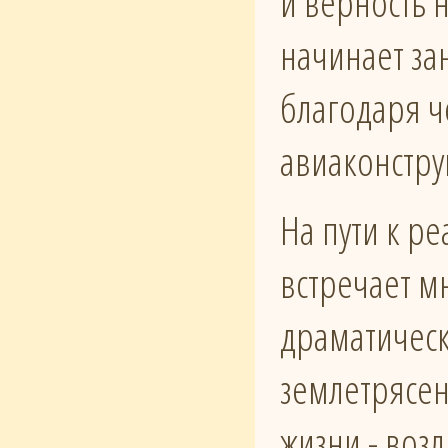
и верность 
начинает за
благодаря ч
авиаконстру
На пути к р
встречает м
драматическ
землетрясен
жизни - воз