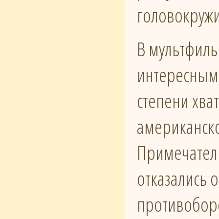
головокруж
В мультфиль
интересным 
степени хва
американско
Примечатель
отказались о
противоборс