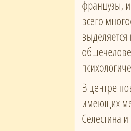
французы, и
всего много
выделяется 
общечеловеч
психологиче
В центре по
имеющих ме
Селестина и