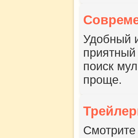
Соврем
Удобный 
приятный
поиск му
проще.
Трейле
Смотрите