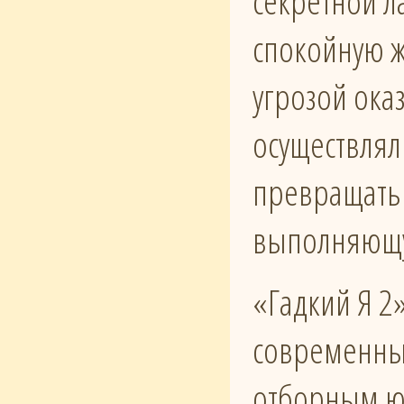
секретной л
спокойную ж
угрозой ока
осуществлял
превращать 
выполняющу
«Гадкий Я 2
современны
отборным ю