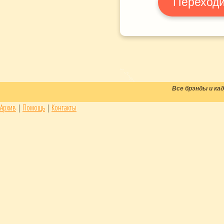
Переходи
Все брэнды и к
Архив
|
Помощь
|
Контакты