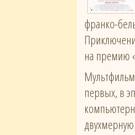
франко-бель
Приключени
на премию 
Мультфильм 
первых, в э
компьютерно
двухмерную 