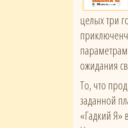
целых три г
приключенче
параметрам 
ожидания св
То, что про
заданной пла
«Гадкий Я» 