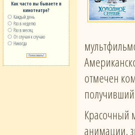
Как часто вы бываете в
кинотеатре?
Каждый день
Раз в неделю
Раз в месяц
От случая к случаю
мультфильмо
Никогда
Американско
отмечен ко
получивший 
Красочный м
анимации, з